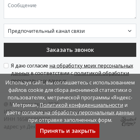
Заказать звонок
Я даю согласие
на обработку моих персональных
данных
в соответствии с
политикой обработки
персональных данных
Используя сайт, вы соглашаетесь с использованием
файлов cookie для сбора анонимной статистики о
пользователях, метрической программы «Яндекс-
@ Мир потолков.
2026
Метрика»,
Политикой конфиденциальности
и
ИП Самохин Эдуард Назимович
даёте
согласие на обработку персональных данных
ИНН 165806969320
при отправке заполненных форм.
адрес: ул Декабристов 154
Принять и закрыть